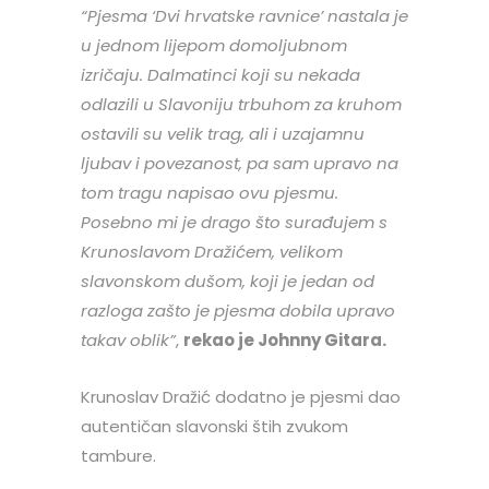
“Pjesma ‘Dvi hrvatske ravnice’ nastala je
u jednom lijepom domoljubnom
izričaju. Dalmatinci koji su nekada
odlazili u Slavoniju trbuhom za kruhom
ostavili su velik trag, ali i uzajamnu
ljubav i povezanost, pa sam upravo na
tom tragu napisao ovu pjesmu.
Posebno mi je drago što surađujem s
Krunoslavom Dražićem, velikom
slavonskom dušom, koji je jedan od
razloga zašto je pjesma dobila upravo
takav oblik”
,
rekao je Johnny Gitara.
Krunoslav Dražić dodatno je pjesmi dao
autentičan slavonski štih zvukom
tambure.