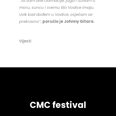
“Ja sam dite Dalmacije, juga i uživam u
moru, suncu i svemu što Vodice imaju.
Uvik kad dođem u Vodice, osjećam se
prekrasno”
,
poručio je Johnny Gitara.
Vijesti
CMC festival