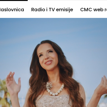
Naslovnica
Radio i TV emisije
CMC web r