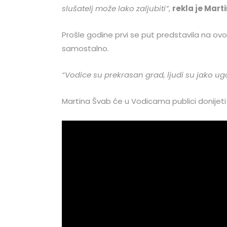
slušatelj može lako zaljubiti”
,
rekla je Mart
Prošle godine prvi se put predstavila na o
samostalno.
“Vodice su prekrasan grad, ljudi su jako ugo
Martina Švab će u Vodicama publici donijeti