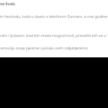
ina Švab.
vom festivalu, tada u duetu s Martinom Žuncem, a ove godine
dni i ljubazni. Kad bih imala mogućnosti, preselila bih se u
 emociju svoje pjesme i poruku svim zaljubljenima.