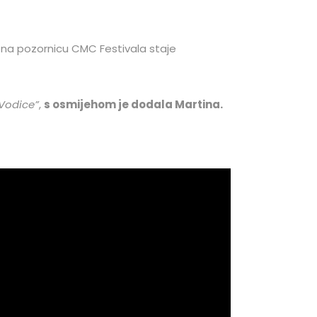
 na pozornicu CMC Festivala staje
 Vodice”
,
s osmijehom je dodala Martina.