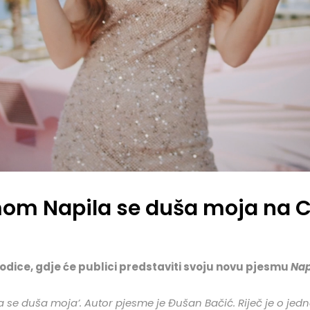
mom Napila se duša moja na C
odice, gdje će publici predstaviti svoju novu pjesmu
Nap
se duša moja’. Autor pjesme je Đušan Bačić. Riječ je o jedno