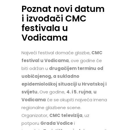
Poznat novi datum
i izvođači CMC
festivala u
Vodicama
Najveći festival domaće glazbe,
CMC
festival u Vodicama
, ove godine će
biti održan u
drugačijem terminu od
uobičajenog, a s
ukladno
epidemiološkoj situaciji u Hrvatskoj i
svijetu.
Ove godine,
4. i 5. rujna
,
u
Vodicama
će se
okupiti najveća imena
regionalne glazbene scene.
Organizator,
CMC televizija
, uz
potporu
Grada Vodice
i