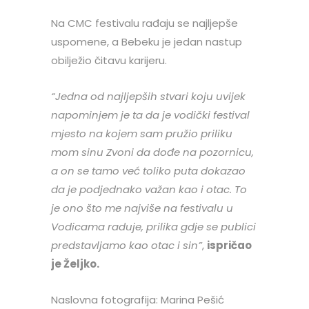
Na CMC festivalu rađaju se najljepše
uspomene, a Bebeku je jedan nastup
obilježio čitavu karijeru.
“Jedna od najljepših stvari koju uvijek
napominjem je ta da je vodički festival
mjesto na kojem sam pružio priliku
mom sinu Zvoni da dođe na pozornicu,
a on se tamo već toliko puta dokazao
da je podjednako važan kao i otac. To
je ono što me najviše na festivalu u
Vodicama raduje, prilika gdje se publici
predstavljamo kao otac i sin”
,
ispričao
je Željko.
Naslovna fotografija: Marina Pešić