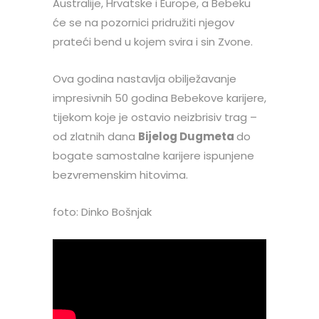
Australije, Hrvatske i Europe, a Bebeku
će se na pozornici pridružiti njegov
prateći bend u kojem svira i sin Zvone.
Ova godina nastavlja obilježavanje
impresivnih 50 godina Bebekove karijere,
tijekom koje je ostavio neizbrisiv trag –
od zlatnih dana
Bijelog Dugmeta
do
bogate samostalne karijere ispunjene
bezvremenskim hitovima.
foto: Dinko Bošnjak