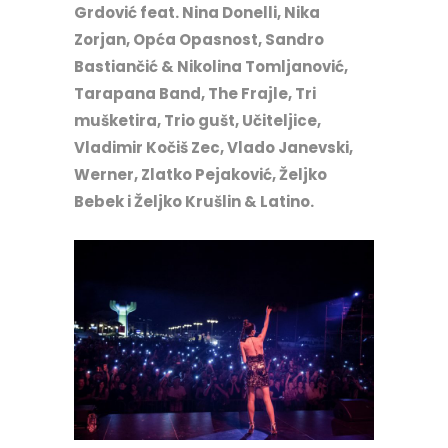
Grdović feat. Nina Donelli, Nika
Zorjan, Opća Opasnost, Sandro
Bastiančić & Nikolina Tomljanović,
Tarapana Band, The Frajle, Tri
mušketira, Trio gušt, Učiteljice,
Vladimir Kočiš Zec, Vlado Janevski,
Werner, Zlatko Pejaković, Željko
Bebek i Željko Krušlin & Latino.