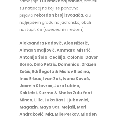
tamošnje
Turističke zajednice
, proveli
su natječaj na koji se ponovno
prijavio
rekordan broj izvođača
, a u
najljepšem gradu na jadranskoj obali
nastupit će (abecednim redom):
Aleksandra Radović, Alen Nižetić,
Almas Smajlović, Ammara Mistrić,
Antonija Šola, Cecilija, Colonia, Davor
Borno, Dino Petrić, Domenica, Dražen
Zečić, Edi Šegota & Mislav Biočina,
Ines Erbus, Ivan Zak, Ivana Kovač,
Jasmin Stavros, Jure Lubina,
Koktelsi, Kuzma & Shaka Zulu feat.
Minea, Lille, Luka Basi, Ljubavnici,
Magazin, Maya Sar, Mejaši, Meri
Andraković, Mia, Mile Perkov, Mladen