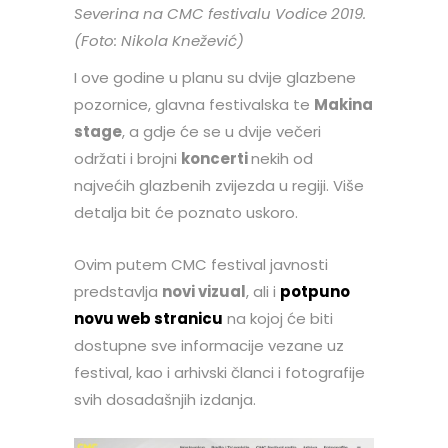
Severina na CMC festivalu Vodice 2019.
(Foto: Nikola Knežević)
I ove godine u planu su dvije glazbene
pozornice, glavna festivalska te
Makina
stage
, a gdje će se u dvije večeri
održati i brojni
koncerti
nekih od
najvećih glazbenih zvijezda u regiji. Više
detalja bit će poznato uskoro.
Ovim putem CMC festival javnosti
predstavlja
novi vizual
, ali i
potpuno
novu web stranicu
na kojoj će biti
dostupne sve informacije vezane uz
festival, kao i arhivski članci i fotografije
svih dosadašnjih izdanja.