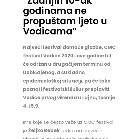
“Zadnjih 10-ak
godinama ne
propuštam ljeto u
Vodicama”
Najveći festival domaće glazbe, CMC
festival Vodice 2020., ove godine bit
će održan u drugačijem terminu od
uobičajenog, a sukladno
epidemiološkoj situaciji, pa će tako
poznati festivalski šušur preplaviti
Vodice prvog vikenda u rujnu, točnije
4. i 5.9.
Ime koje se često veže uz CMC festival
je
Željko Bebek
, jedna od najvećih
pjevačkih zvijezda naše regije koja će