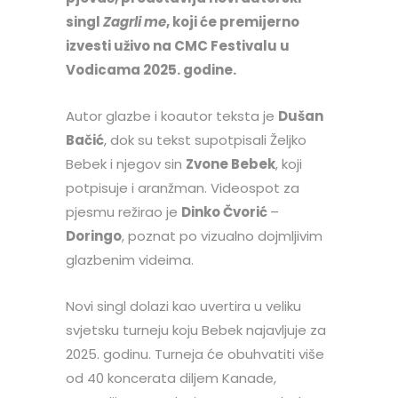
singl
Zagrli me
, koji će premijerno
izvesti uživo na CMC Festivalu u
Vodicama 2025. godine.
Autor glazbe i koautor teksta je
Dušan
Bačić
, dok su tekst supotpisali Željko
Bebek i njegov sin
Zvone Bebek
, koji
potpisuje i aranžman. Videospot za
pjesmu režirao je
Dinko Čvorić
–
Doringo
, poznat po vizualno dojmljivim
glazbenim videima.
Novi singl dolazi kao uvertira u veliku
svjetsku turneju koju Bebek najavljuje za
2025. godinu. Turneja će obuhvatiti više
od 40 koncerata diljem Kanade,