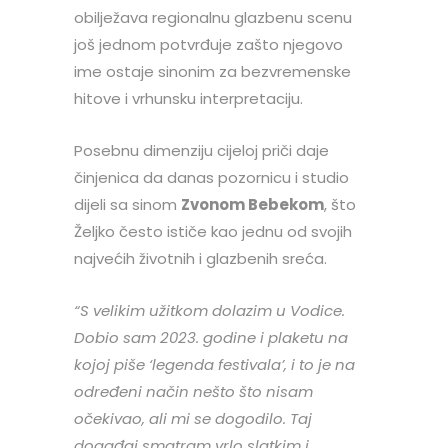
obilježava regionalnu glazbenu scenu
još jednom potvrđuje zašto njegovo
ime ostaje sinonim za bezvremenske
hitove i vrhunsku interpretaciju.
Posebnu dimenziju cijeloj priči daje
činjenica da danas pozornicu i studio
dijeli sa sinom
Zvonom Bebekom
, što
Željko često ističe kao jednu od svojih
najvećih životnih i glazbenih sreća.
“S velikim užitkom dolazim u Vodice.
Dobio sam 2023. godine i plaketu na
kojoj piše ‘legenda festivala’, i to je na
određeni način nešto što nisam
očekivao, ali mi se dogodilo. Taj
događaj smatram vrlo slatkim i