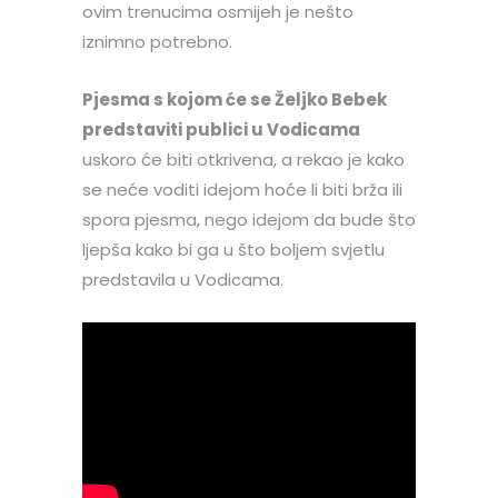
ovim trenucima osmijeh je nešto
iznimno potrebno.
Pjesma s kojom će se Željko Bebek
predstaviti publici u Vodicama
uskoro će biti otkrivena, a rekao je kako
se neće voditi idejom hoće li biti brža ili
spora pjesma, nego idejom da bude što
ljepša kako bi ga u što boljem svjetlu
predstavila u Vodicama.