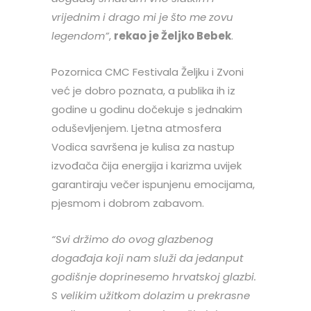
vrijednim i drago mi je što me zovu
legendom”
,
rekao je Željko Bebek
.
Pozornica CMC Festivala Željku i Zvoni
već je dobro poznata, a publika ih iz
godine u godinu dočekuje s jednakim
oduševljenjem. Ljetna atmosfera
Vodica savršena je kulisa za nastup
izvođača čija energija i karizma uvijek
garantiraju večer ispunjenu emocijama,
pjesmom i dobrom zabavom.
“Svi držimo do ovog glazbenog
događaja koji nam služi da jedanput
godišnje doprinesemo hrvatskoj glazbi.
S velikim užitkom dolazim u prekrasne