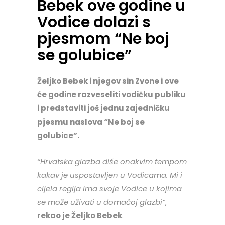
Bebek ove godine u
Vodice dolazi s
pjesmom “Ne boj
se golubice”
Željko Bebek i njegov sin Zvone i ove
će godine razveseliti vodičku publiku
i predstaviti još jednu zajedničku
pjesmu naslova “Ne boj se
golubice”.
“Hrvatska glazba diše onakvim tempom
kakav je uspostavljen u Vodicama. Mi i
cijela regija ima svoje Vodice u kojima
se može uživati u domaćoj glazbi”
,
rekao je Željko Bebek
.