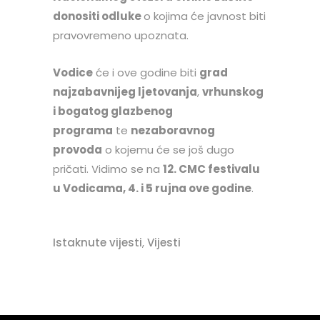
donositi odluke
o kojima će javnost biti
pravovremeno upoznata.
Vodice
će i ove godine biti
grad
najzabavnijeg ljetovanja
,
vrhunskog
i bogatog glazbenog
programa
te
nezaboravnog
provoda
o kojemu će se još dugo
pričati. Vidimo se na
12. CMC festivalu
u Vodicama, 4. i 5 rujna ove godine
.
Istaknute vijesti
,
Vijesti