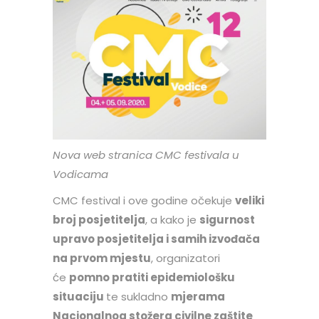
Nova web stranica CMC festivala u
Vodicama
CMC festival i ove godine očekuje
veliki
broj posjetitelja
, a kako je
sigurnost
upravo posjetitelja i samih izvođača
na prvom mjestu
, organizatori
će
pomno pratiti epidemiološku
situaciju
te sukladno
mjerama
Nacionalnog stožera civilne zaštite