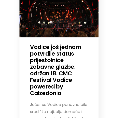
Vodice još jednom
potvrdile status
prijestolnice
zabavne glazbe:
održan 18. CMC
Festival Vodice
powered by
Calzedonia
Jučer su Vodice ponovno bile
središte najbolje domaće i