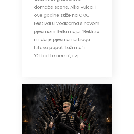
domaće scene, Alka Vuica, i
ove godine stiže na CMC
Festival u Vodicama s novom
pjesmom Bella moja. “Rekli su
mi da je pjesma na tragu
hitova poput ‘Laži me’ i
‘Otkad te nema’, i vj.