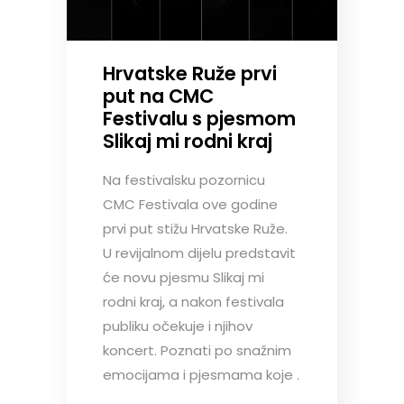
Hrvatske Ruže prvi
put na CMC
Festivalu s pjesmom
Slikaj mi rodni kraj
Na festivalsku pozornicu
CMC Festivala ove godine
prvi put stižu Hrvatske Ruže.
U revijalnom dijelu predstavit
će novu pjesmu Slikaj mi
rodni kraj, a nakon festivala
publiku očekuje i njihov
koncert. Poznati po snažnim
emocijama i pjesmama koje .