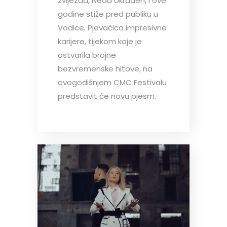
zvijezda, Neda Ukraden, i ove
godine stiže pred publiku u
Vodice. Pjevačica impresivne
karijere, tijekom koje je
ostvarila brojne
bezvremenske hitove, na
ovogodišnjem CMC Festivalu
predstavit će novu pjesm.