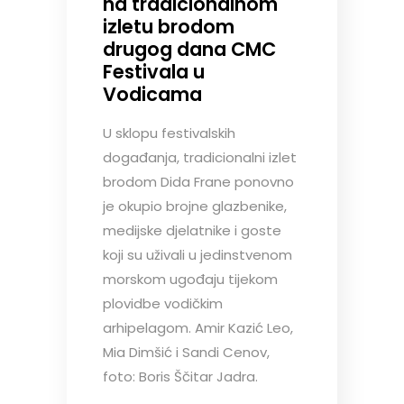
na tradicionalnom
izletu brodom
drugog dana CMC
Festivala u
Vodicama
U sklopu festivalskih
događanja, tradicionalni izlet
brodom Dida Frane ponovno
je okupio brojne glazbenike,
medijske djelatnike i goste
koji su uživali u jedinstvenom
morskom ugođaju tijekom
plovidbe vodičkim
arhipelagom. Amir Kazić Leo,
Mia Dimšić i Sandi Cenov,
foto: Boris Ščitar Jadra.