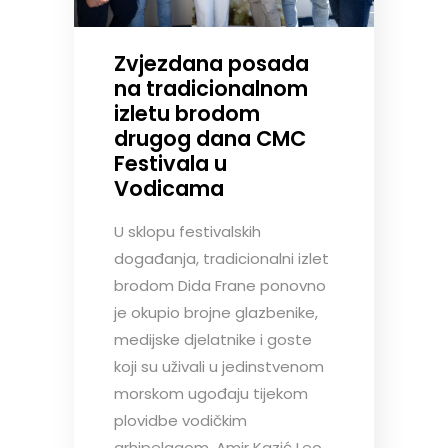
Zvjezdana posada
na tradicionalnom
izletu brodom
drugog dana CMC
Festivala u
Vodicama
U sklopu festivalskih
događanja, tradicionalni izlet
brodom Dida Frane ponovno
je okupio brojne glazbenike,
medijske djelatnike i goste
koji su uživali u jedinstvenom
morskom ugođaju tijekom
plovidbe vodičkim
arhipelagom. Amir Kazić Leo,