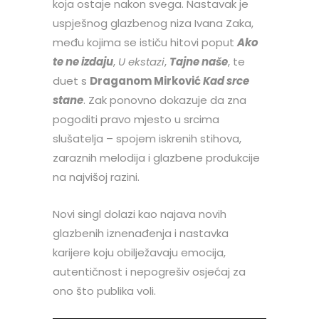
koja ostaje nakon svega. Nastavak je
uspješnog glazbenog niza Ivana Zaka,
među kojima se ističu hitovi poput
Ako
te ne izdaju
,
U ekstazi
,
Tajne naše
, te
duet s
Draganom Mirković
Kad srce
stane
. Zak ponovno dokazuje da zna
pogoditi pravo mjesto u srcima
slušatelja – spojem iskrenih stihova,
zaraznih melodija i glazbene produkcije
na najvišoj razini.
Novi singl dolazi kao najava novih
glazbenih iznenađenja i nastavka
karijere koju obilježavaju emocija,
autentičnost i nepogrešiv osjećaj za
ono što publika voli.