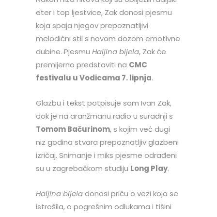
eter i top ljestvice, Zak donosi pjesmu
koja spaja njegov prepoznatljivi
melodični stil s novom dozom emotivne
dubine. Pjesmu
Haljina bijela
, Zak će
premijerno predstaviti na
CMC
festivalu u Vodicama 7. lipnja
.
Glazbu i tekst potpisuje sam Ivan Zak,
dok je na aranžmanu radio u suradnji s
Tomom Bačurinom
, s kojim već dugi
niz godina stvara prepoznatljiv glazbeni
izričaj. Snimanje i miks pjesme odrađeni
su u zagrebačkom studiju
Long Play
.
Haljina bijela
donosi priču o vezi koja se
istrošila, o pogrešnim odlukama i tišini