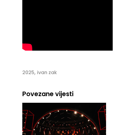
,
2025
ivan zak
Povezane vijesti