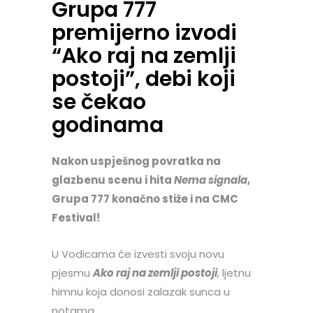
Grupa 777
premijerno izvodi
“Ako raj na zemlji
postoji”, debi koji
se čekao
godinama
Nakon uspješnog povratka na
glazbenu scenu i hita
Nema signala
,
Grupa 777 konačno stiže i na CMC
Festival!
U Vodicama će izvesti svoju novu
pjesmu
Ako raj na zemlji postoji
, ljetnu
himnu koja donosi zalazak sunca u
notama.