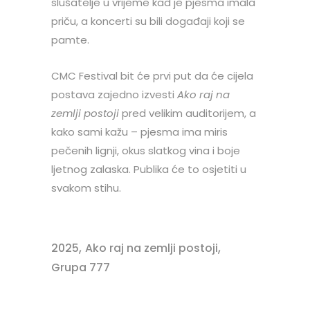
slušatelje u vrijeme kad je pjesma imala
priču, a koncerti su bili događaji koji se
pamte.
CMC Festival bit će prvi put da će cijela
postava zajedno izvesti
Ako raj na
zemlji postoji
pred velikim auditorijem, a
kako sami kažu – pjesma ima miris
pečenih lignji, okus slatkog vina i boje
ljetnog zalaska. Publika će to osjetiti u
svakom stihu.
,
,
2025
Ako raj na zemlji postoji
Grupa 777