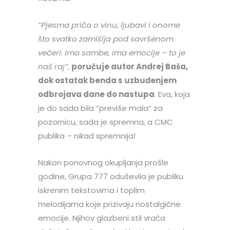
“Pjesma priča o vinu, ljubavi i onome
što svatko zamišlja pod savršenom
večeri. Ima sambe, ima emocije – to je
naš raj”
,
poručuje autor Andrej Baša,
dok ostatak benda s uzbuđenjem
odbrojava dane do nastupa
. Eva, koja
je do sada bila “previše mala” za
pozornicu, sada je spremna, a CMC
publika – nikad spremnija!
Nakon ponovnog okupljanja prošle
godine, Grupa 777 oduševila je publiku
iskrenim tekstovima i toplim
melodijama koje prizivaju nostalgične
emocije. Njihov glazbeni stil vraća