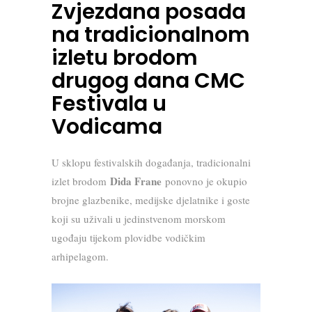
Zvjezdana posada
na tradicionalnom
izletu brodom
drugog dana CMC
Festivala u
Vodicama
U sklopu festivalskih događanja, tradicionalni
Dida Frane
izlet brodom
ponovno je okupio
brojne glazbenike, medijske djelatnike i goste
koji su uživali u jedinstvenom morskom
ugođaju tijekom plovidbe vodičkim
arhipelagom.