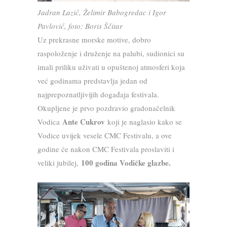
Jadran Lazić, Želimir Babogredac i Igor
Pavlović, foto: Boris Ščitar
Uz prekrasne morske motive, dobro
raspoloženje i druženje na palubi, sudionici su
imali priliku uživati u opuštenoj atmosferi koja
već godinama predstavlja jedan od
najprepoznatljivijih događaja festivala.
Okupljene je prvo pozdravio gradonačelnik
Ante Cukrov
Vodica
koji je naglasio kako se
Vodice uvijek vesele CMC Festivalu, a ove
godine će nakon CMC Festivala proslaviti i
100 godina Vodičke glazbe.
veliki jubilej,