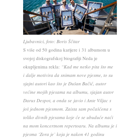
Ljubavnici, foto: Boris Ščitar
S više od 50 godina karijere i 31 albumom u
svojoj diskografskoj biografiji Neda je
okupljenima rekla:
“Kad me netko pita što me
i dalje motivira da snimam nove pjesme, to su
sjajni autori kao što je Dušan Bačić, autor
većine mojih pjesama na albumu, sjajan autor
Darus Despot, a onda se javio i Ante Viljac s
još jednom pjesmom. Zaista sam počašćena s
toliko divnih pjesama koje će se ubuduće naći
na mom koncertnom repertoaru. Na albumu je i
pjesma ‘Zora je’ koja je nakon 41 godinu