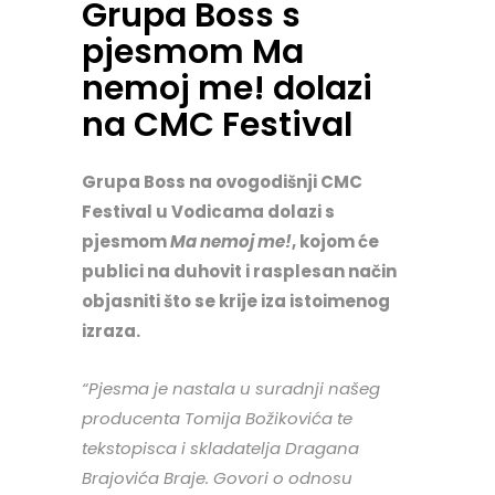
Grupa Boss s
pjesmom Ma
nemoj me! dolazi
na CMC Festival
Grupa Boss na ovogodišnji CMC
Festival u Vodicama dolazi s
pjesmom
Ma nemoj me!
, kojom će
publici na duhovit i rasplesan način
objasniti što se krije iza istoimenog
izraza.
“Pjesma je nastala u suradnji našeg
producenta Tomija Božikovića te
tekstopisca i skladatelja Dragana
Brajovića Braje. Govori o odnosu