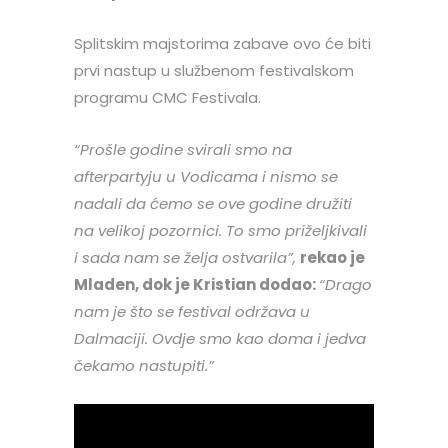
Splitskim majstorima zabave ovo će biti
prvi nastup u službenom festivalskom
programu CMC Festivala.
“Prošle godine svirali smo na
afterpartyju u Vodicama i nismo se
nadali da ćemo se ove godine družiti
na velikoj pozornici. To smo priželjkivali
i sada nam se želja ostvarila”,
rekao je
Mladen, dok je Kristian dodao:
“Drago
nam je što se festival održava u
Dalmaciji. Ovdje smo kao doma i jedva
čekamo nastupiti.”