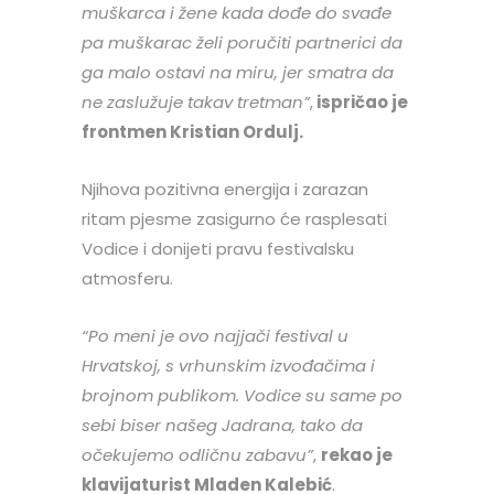
muškarca i žene kada dođe do svađe
pa muškarac želi poručiti partnerici da
ga malo ostavi na miru, jer smatra da
ne zaslužuje takav tretman”
,
ispričao je
frontmen Kristian Ordulj.
Njihova pozitivna energija i zarazan
ritam pjesme zasigurno će rasplesati
Vodice i donijeti pravu festivalsku
atmosferu.
“Po meni je ovo najjači festival u
Hrvatskoj, s vrhunskim izvođačima i
brojnom publikom. Vodice su same po
sebi biser našeg Jadrana, tako da
očekujemo odličnu zabavu”
,
rekao je
klavijaturist Mladen Kalebić
.