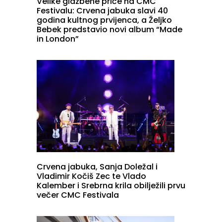
Velike glazbene priče na CMC
Festivalu: Crvena jabuka slavi 40
godina kultnog prvijenca, a Željko
Bebek predstavio novi album “Made
in London”
Crvena jabuka, Sanja Doležal i
Vladimir Kočiš Zec te Vlado
Kalember i Srebrna krila obilježili prvu
večer CMC Festivala