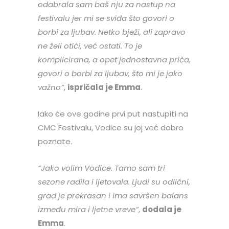
odabrala sam baš nju za nastup na
festivalu jer mi se sviđa što govori o
borbi za ljubav. Netko bježi, ali zapravo
ne želi otići, već ostati. To je
komplicirana, a opet jednostavna priča,
govori o borbi za ljubav, što mi je jako
važno”
,
ispričala je Emma
.
Iako će ove godine prvi put nastupiti na
CMC Festivalu, Vodice su joj već dobro
poznate.
“Jako volim Vodice. Tamo sam tri
sezone radila i ljetovala. Ljudi su odlični,
grad je prekrasan i ima savršen balans
između mira i ljetne vreve”
,
dodala je
Emma
.