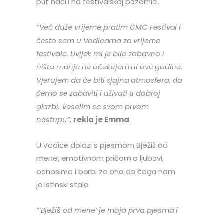
put naći i na festivalskoj pozornici.
“Već duže vrijeme pratim CMC Festival i
često sam u Vodicama za vrijeme
festivala. Uvijek mi je bilo zabavno i
ništa manje ne očekujem ni ove godine.
Vjerujem da će biti sjajna atmosfera, da
ćemo se zabaviti i uživati u dobroj
glazbi. Veselim se svom prvom
nastupu”
,
rekla je Emma
.
U Vodice dolazi s pjesmom Bježiš od
mene, emotivnom pričom o ljubavi,
odnosima i borbi za ono do čega nam
je istinski stalo.
“‘Bježiš od mene’ je moja prva pjesma i