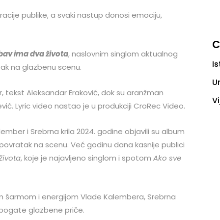
acije publike, a svaki nastup donosi emociju,
C
bav ima dva života
, naslovnim singlom aktualnog
Is
tak na glazbenu scenu.
U
 tekst Aleksandar Eraković, dok su aranžman
Vi
ević. Lyric video nastao je u produkciji CroRec Video.
mber i Srebrna krila 2024. godine objavili su album
ki povratak na scenu. Već godinu dana kasnije publici
života
, koje je najavljeno singlom i spotom
Ako sve
im šarmom i energijom Vlade Kalembera, Srebrna
e bogate glazbene priče.