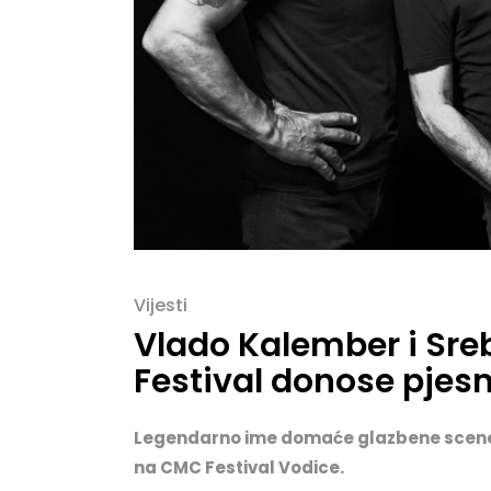
Vijesti
Vlado Kalember i Sre
Festival donose pjes
Legendarno ime domaće glazbene scene, 
na CMC Festival Vodice.