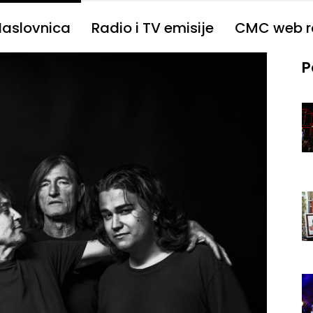
Naslovnica
Radio i TV emisije
CMC web r
P