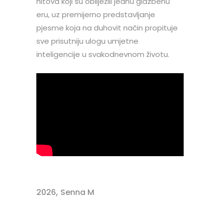
hitova koji su obilježili jednu glazbenu
eru, uz premijerno predstavljanje
pjesme koja na duhovit način propituje
sve prisutniju ulogu umjetne
inteligencije u svakodnevnom životu.
,
2026
Senna M