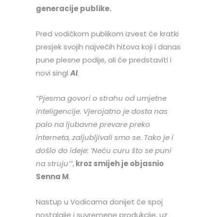
generacije publike.
Pred vodičkom publikom izvest će kratki
presjek svojih najvećih hitova koji i danas
pune plesne podije, ali će predstaviti i
novi singl
AI
.
“Pjesma govori o strahu od umjetne
inteligencije. Vjerojatno je dosta nas
palo na ljubavne prevare preko
interneta, zaljubljivali smo se. Tako je i
došlo do ideje: ‘Neću curu što se puni
na struju’”
,
kroz smijeh je objasnio
Senna M
.
Nastup u Vodicama donijet će spoj
nostalgije i suvremene produkcije, uz