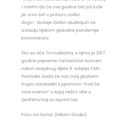
i mislim da će ove godine biti još luđe
jer smo bili u pritvoru toliko
dugo”,
dodaje Zlatko aludirajući na
izolaciju tijekom globalne pandemije
koronavirusa.
Što se tiče Tri mušketira, s njima je 2017.
godine pripremio fantastičan koncert
nakon revijalnog dijela 9. izdanja CMC
festivala. Sada će nas ovaj glazbeni
trojac razveseliti s pjesmom “Kad će
zora svanuti” o kojoj nešto više u
tjednima koji su ispred nas.
Foto: Ivo Dunat (Klikam Studio)