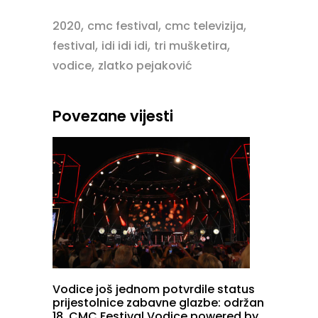
,
,
,
2020
cmc festival
cmc televizija
,
,
,
festival
idi idi idi
tri mušketira
,
vodice
zlatko pejaković
Povezane vijesti
Vodice još jednom potvrdile status
prijestolnice zabavne glazbe: održan
18. CMC Festival Vodice powered by