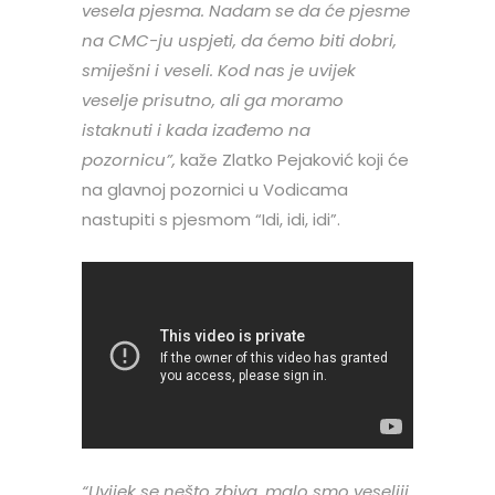
vesela pjesma. Nadam se da će pjesme
na CMC-ju uspjeti, da ćemo biti dobri,
smiješni i veseli. Kod nas je uvijek
veselje prisutno, ali ga moramo
istaknuti i kada izađemo na
pozornicu”,
kaže Zlatko Pejaković koji će
na glavnoj pozornici u Vodicama
nastupiti s pjesmom “Idi, idi, idi”.
“Uvijek se nešto zbiva, malo smo veseliji