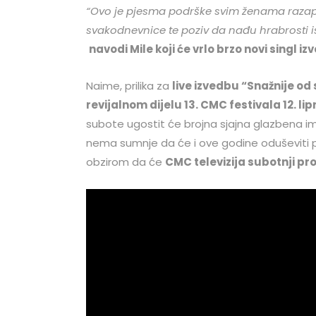
“Ovo je pjesma podrške svim ženama razape
svakodnevnice te poziv da nađu hrabrosti isp
navodi Mile koji će vrlo brzo novi singl izv
Naime, prilika za
live izvedbu “Snažnije od 
revijalnom dijelu 13.
CMC
festivala 12. l
subote ugostit će brojna sjajna glazbena i
nema sumnje da će i ove godine oduševiti pr
obzirom da će
CMC
televizija subotnji p