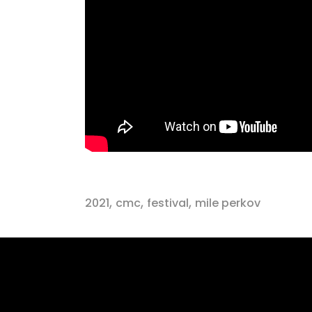
,
,
,
2021
cmc
festival
mile perkov