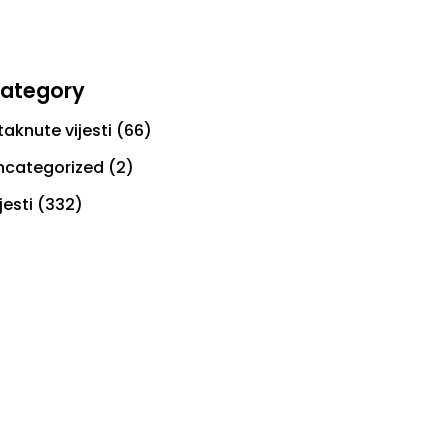
ategory
taknute vijesti
(66)
ncategorized
(2)
jesti
(332)