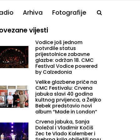
adio
Arhiva
Fotografije
ovezane vijesti
Vodice još jednom
potvrdile status
prijestolnice zabavne
glazbe: održan 18. CMC
Festival Vodice powered
by Calzedonia
Velike glazbene priče na
CMC Festivalu: Crvena
jabuka slavi 40 godina
kultnog prvijenca, a Željko
Bebek predstavio novi
album “Made in London”
Crvena jabuka, Sanja
Doležal i Vladimir Kočiš
Zec te Vlado Kalember i
Srebrna krila obilježili prvu