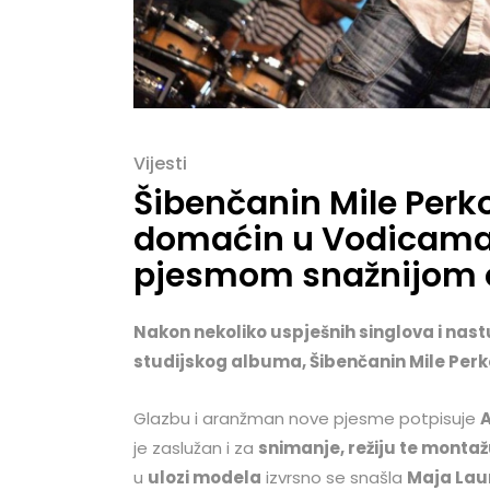
Vijesti
Šibenčanin Mile Perko
domaćin u Vodicama, 
pjesmom snažnijom 
Nakon nekoliko uspješnih singlova i nas
studijskog albuma, Šibenčanin Mile Perko
Glazbu i aranžman nove pjesme potpisuje
A
je zaslužan i za
snimanje, režiju te monta
u
ulozi modela
izvrsno se snašla
Maja Lau