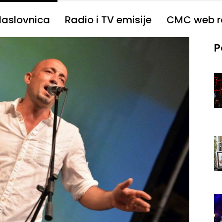
Naslovnica
Radio i TV emisije
CMC web r
P