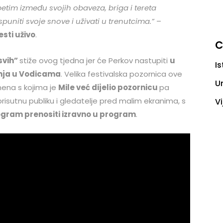
tim između svojih obaveza, briga i tereta
uniti svoje snove i uživati u trenutcima.”
–
esti uživo
.
C
svih”
stiže ovog tjedna jer će Perkov nastupiti
u
Is
ipnja u Vodicama
. Velika festivalska pozornica ove
U
mena s kojima je
Mile već dijelio pozornicu
pa
isutnu publiku i gledatelje pred malim ekranima, s
Vi
rogram prenositi izravno u program
.