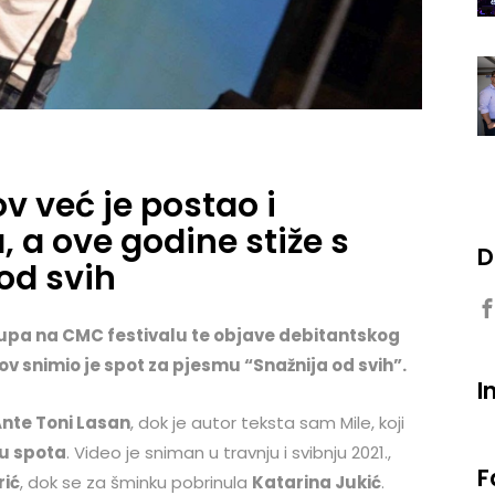
v već je postao i
a ove godine stiže s
D
od svih
tupa na
CMC
festivalu te objave debitantskog
v snimio je spot za pjesmu “Snažnija od svih”.
I
nte Toni Lasan
, dok je autor teksta sam Mile, koji
žu spota
. Video je sniman u travnju i svibnju 2021.,
F
rić
, dok se za šminku pobrinula
Katarina Jukić
.